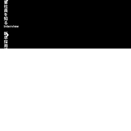
輩
社
員
を
知
る
Interview
新
卒
採
用
情
報
Graduate
Rercuitment
中
途
採
用
情
報
Recruit
Career
福
利
厚
生
Employee
Benefits
教