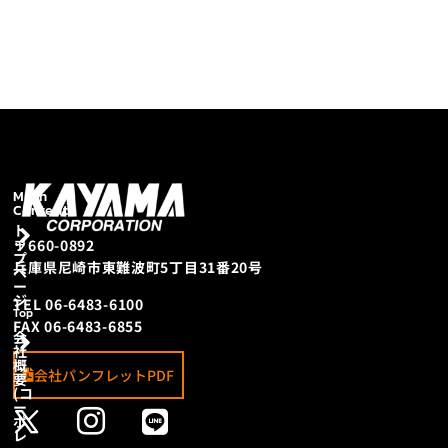
More Projects
→
Main
Contents
ト
ッ
〒660-0892
プ
兵庫県尼崎市東難波町5丁目31番20号
ペ
ー
ジ
TEL 06-6483-6100
Top
FAX 06-6483-6855
会
社
概
会社パンフレットPDF
要
(コ
ー
ポ
レ