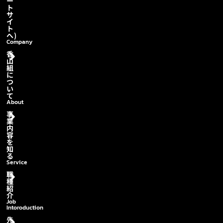
ー
ト
サ
イ
ト
へ)
Company
香
山
組
に
つ
い
て
About
事
業
内
容
を
知
る
Service
職
種
紹
介
Job
Intoroduction
先